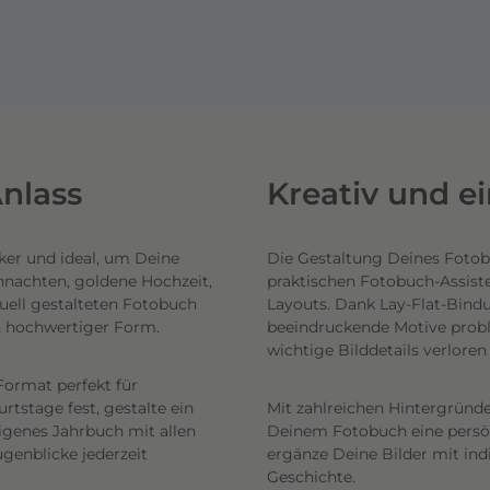
nlass
Kreativ und e
ker und ideal, um Deine
Die Gestaltung Deines Fotob
hnachten, goldene Hochzeit,
praktischen Fotobuch-Assist
uell gestalteten Fotobuch
Layouts. Dank Lay-Flat-Bind
n hochwertiger Form.
beeindruckende Motive probl
wichtige Bilddetails verlore
Format perfekt für
tstage fest, gestalte ein
Mit zahlreichen Hintergründe
eigenes Jahrbuch mit allen
Deinem Fotobuch eine persönl
genblicke jederzeit
ergänze Deine Bilder mit ind
Geschichte.