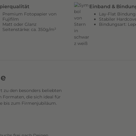
pierqualität
Einband & Bindun
Premium Fotopapier von
Lay-Flat Bindung
Fujifilm
Stabiler Hardcov
Matt oder Glanz
Bindungsart: Lep
Seitenstärke: ca. 350g/m²
de
 zu den besonders beliebten
Formaten, die sich ideal für
se bis zum Firmenjubiläum.
buchs frei nach Deinen