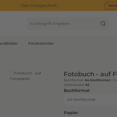
Dein Fotogeschenk...
Jetz
ndbilder
Fotokalender
Fotobuch - auf 
Buchformat:
A4 Hochformat
|
Co
Seitenanzahl:
62
auswählen
Buchformat
auswählen
Papier