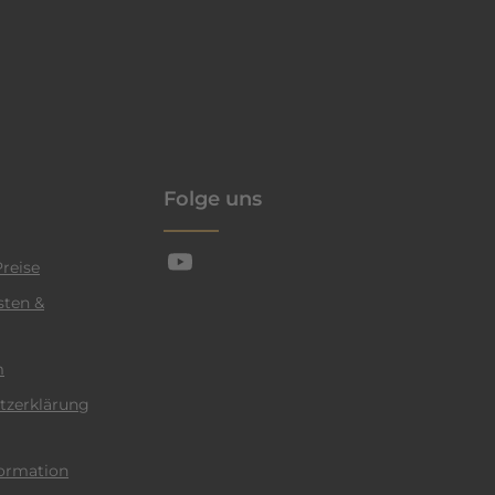
enschutzrichtlinie
Folge uns
reise
sten &
m
tzerklärung
ormation