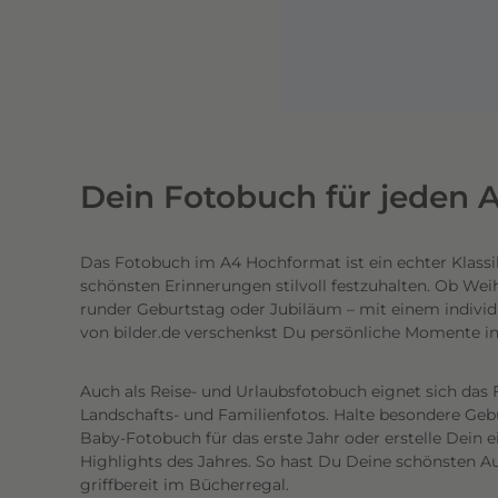
n
e
n
l
i
c
h
Dein Fotobuch für jeden A
t
e
Das Fotobuch im A4 Hochformat ist ein echter Klassi
c
schönsten Erinnerungen stilvoll festzuhalten. Ob Wei
h
runder Geburtstag oder Jubiläum – mit einem individ
t
von bilder.de verschenkst Du persönliche Momente i
e
n
Auch als Reise- und Urlaubsfotobuch eignet sich das 
h
Landschafts- und Familienfotos. Halte besondere Gebur
o
Baby-Fotobuch für das erste Jahr oder erstelle Dein 
c
Highlights des Jahres. So hast Du Deine schönsten Au
griffbereit im Bücherregal.
h