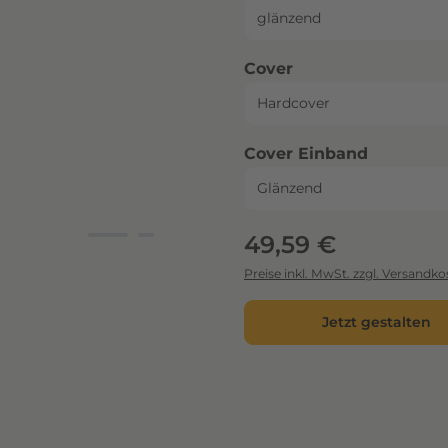
auswählen
Cover
auswähl
Cover Einband
Regulärer Preis:
49,59 €
Preise inkl. MwSt. zzgl. Versandko
Jetzt gestalten