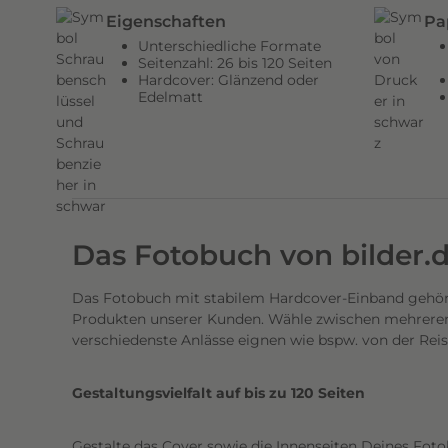
n
Eigenschaften
Pa
d
Unterschiedliche Formate
e
Seitenzahl: 26 bis 120 Seiten
Hardcover: Glänzend oder
n
Edelmatt
H
a
r
d
c
o
Das Fotobuch von bilder.
v
e
Das Fotobuch mit stabilem Hardcover-Einband gehört
r
Produkten unserer Kunden. Wähle zwischen mehreren 
E
verschiedenste Anlässe eignen wie bspw. von der Rei
i
n
Gestaltungsvielfalt auf bis zu 120 Seiten
b
a
Gestalte das Cover sowie die Innenseiten Deines Foto