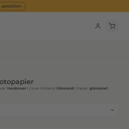
t gestalten
Warenko
Fotopapier
ver:
Hardcover
|
Cover Einband:
Glänzend
|
Papier:
glänzend
|