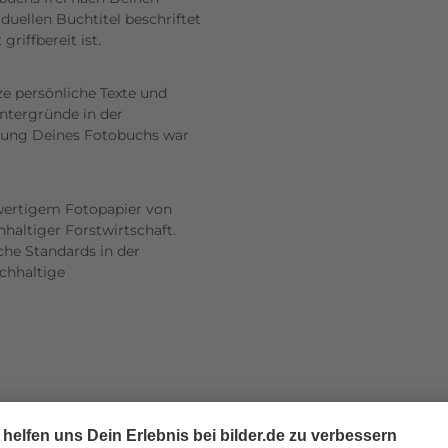
uellen Buchtitel beschriftet
riffbereit ist.
ze persönliche Texte und
intergründe in der
altung Deines Fotobuchs war
wertigem Fotopapier von
haltiger Forstwirtschaft.
he Standards in der
achhaltige