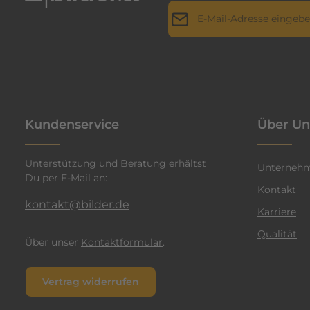
E-Mail-Adresse*
r
i
l
Datenschutz
Die mit einem Stern (*) markie
l
Ich habe die
Datenschutz
a
genommen und die
AGB
g
n
einverstanden.
*
t
Kundenservice
Über Un
e
n
Unterstützung und Beratung erhältst
F
Unterneh
Du per E-Mail an:
a
Kontakt
r
kontakt@bilder.de
Karriere
b
Qualität
e
Über unser
Kontaktformular
.
n
v
Vertrag widerrufen
e
r