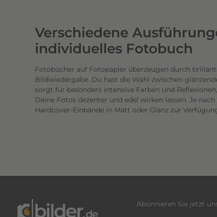
w
e
Verschiedene Ausführunge
r
t
individuelles Fotobuch
i
g
Fotobücher auf Fotopapier überzeugen durch brillant
Bildwiedergabe. Du hast die Wahl zwischen glänzend
e
sorgt für besonders intensive Farben und Reflexione
n
Deine Fotos dezenter und edel wirken lassen. Je nac
D
Hardcover-Einbände in Matt oder Glanz zur Verfügun
r
u
c
k
.
D
i
e
Abonnieren Sie jetzt u
b