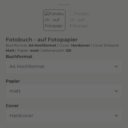
h
t
e
n
h
o
Fotobuch - auf Fotopapier
c
Buchformat:
A4 Hochformat
|
Cover:
Hardcover
|
Cover Einband:
h
Matt
|
Papier:
matt
|
Seitenanzahl:
120
w
auswählen
Buchformat
e
r
t
auswählen
Papier
i
g
e
n
auswählen
Cover
D
r
u