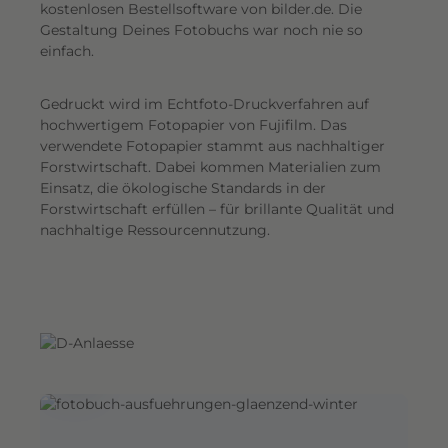
G
kostenlosen Bestellsoftware von bilder.de. Die
Gestaltung Deines Fotobuchs war noch nie so
e
einfach.
s
a
Gedruckt wird im Echtfoto-Druckverfahren auf
m
hochwertigem Fotopapier von Fujifilm. Das
t
verwendete Fotopapier stammt aus nachhaltiger
e
Forstwirtschaft. Dabei kommen Materialien zum
i
Einsatz, die ökologische Standards in der
n
Forstwirtschaft erfüllen – für brillante Qualität und
d
nachhaltige Ressourcennutzung.
r
u
c
k
.