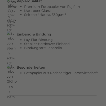
Papierqualität
b
Premium Fotopapier von Fujifilm
e
Matt oder Glanz
Seitenstärke: ca. 350g/m²
n
v
e
r
Einband & Bindung
l
Lay-Flat Bindung
e
Stabiler Hardcover Einband
Bindungsart: Leporello
i
h
e
n
Besonderheiten
d
Fotopapier aus Nachhaltiger Forstwirtschaft
e
m
C
o
v