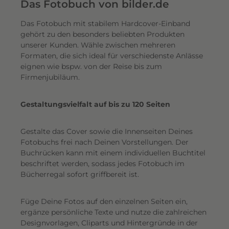
e
Das Fotobuch von bilder.de
r
Das Fotobuch mit stabilem Hardcover-Einband
e
gehört zu den besonders beliebten Produkten
i
unserer Kunden. Wähle zwischen mehreren
n
Formaten, die sich ideal für verschiedenste Anlässe
e
eignen wie bspw. von der Reise bis zum
n
Firmenjubiläum.
s
c
Gestaltungsvielfalt auf bis zu 120 Seiten
h
i
Gestalte das Cover sowie die Innenseiten Deines
m
Fotobuchs frei nach Deinen Vorstellungen. Der
m
Buchrücken kann mit einem individuellen Buchtitel
e
beschriftet werden, sodass jedes Fotobuch im
r
Bücherregal sofort griffbereit ist.
n
d
Füge Deine Fotos auf den einzelnen Seiten ein,
e
ergänze persönliche Texte und nutze die zahlreichen
n
Designvorlagen, Cliparts und Hintergründe in der