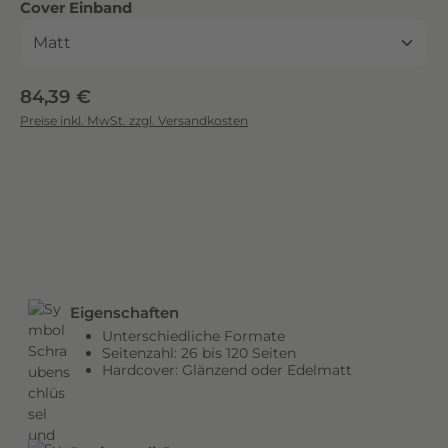
auswählen
Cover Einband
c
k
.
D
Regulärer Preis:
84,39 €
i
Preise inkl. MwSt. zzgl. Versandkosten
e
b
r
i
l
l
a
n
Eigenschaften
t
Unterschiedliche Formate
e
Seitenzahl: 26 bis 120 Seiten
n
Hardcover: Glänzend oder Edelmatt
F
a
r