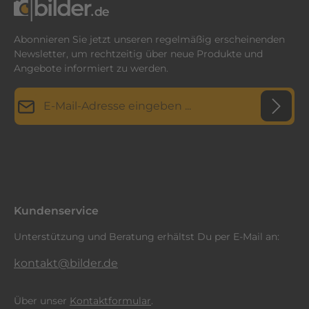
Abonnieren Sie jetzt unseren regelmäßig erscheinenden
Newsletter, um rechtzeitig über neue Produkte und
Angebote informiert zu werden.
E-Mail-Adresse*
Datenschutz
Diese Seite ist durch reCAPTCHA geschützt und es gelten die
Datenschutzrichtlinie
Die mit einem Stern (*) markierten Felder sind
und
Nutzungsbedingungen
.
Ich habe die
Datenschutzbestimmungen
zur Kenntnis
Pflichtfelder.
genommen und die
AGB
gelesen und bin mit ihnen
einverstanden.
*
Kundenservice
Unterstützung und Beratung erhältst Du per E-Mail an:
kontakt@bilder.de
Über unser
Kontaktformular
.