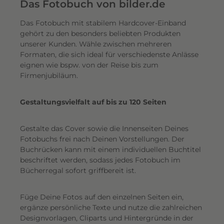
e
Das Fotobuch von bilder.de
r
Das Fotobuch mit stabilem Hardcover-Einband
e
gehört zu den besonders beliebten Produkten
i
unserer Kunden. Wähle zwischen mehreren
n
Formaten, die sich ideal für verschiedenste Anlässe
e
eignen wie bspw. von der Reise bis zum
n
Firmenjubiläum.
s
c
Gestaltungsvielfalt auf bis zu 120 Seiten
h
i
Gestalte das Cover sowie die Innenseiten Deines
m
Fotobuchs frei nach Deinen Vorstellungen. Der
m
Buchrücken kann mit einem individuellen Buchtitel
e
beschriftet werden, sodass jedes Fotobuch im
r
Bücherregal sofort griffbereit ist.
n
d
Füge Deine Fotos auf den einzelnen Seiten ein,
e
ergänze persönliche Texte und nutze die zahlreichen
n
Designvorlagen, Cliparts und Hintergründe in der