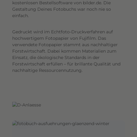
G
kostenlosen Bestellsoftware von bilder.de. Die
Gestaltung Deines Fotobuchs war noch nie so
e
einfach.
s
a
Gedruckt wird im Echtfoto-Druckverfahren auf
m
hochwertigem Fotopapier von Fujifilm. Das
t
verwendete Fotopapier stammt aus nachhaltiger
e
Forstwirtschaft. Dabei kommen Materialien zum
i
Einsatz, die ökologische Standards in der
n
Forstwirtschaft erfüllen – für brillante Qualität und
d
nachhaltige Ressourcennutzung.
r
u
c
k
.