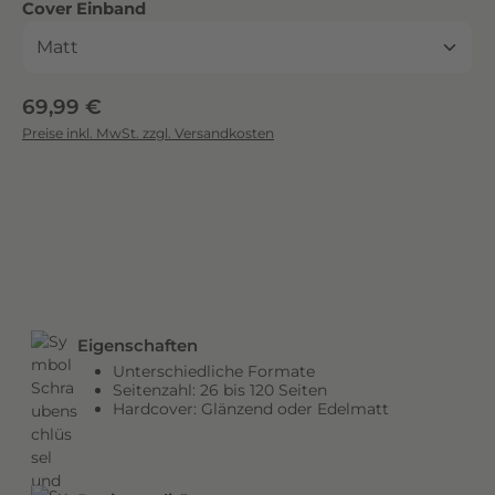
auswählen
Cover Einband
c
k
.
D
Regulärer Preis:
69,99 €
i
Preise inkl. MwSt. zzgl. Versandkosten
e
b
r
i
l
l
a
n
Eigenschaften
t
Unterschiedliche Formate
e
Seitenzahl: 26 bis 120 Seiten
n
Hardcover: Glänzend oder Edelmatt
F
a
r