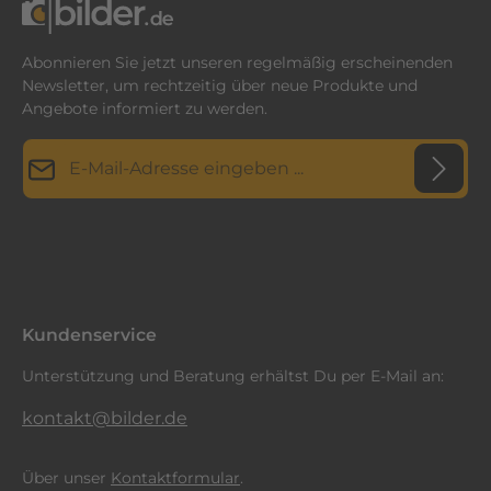
Abonnieren Sie jetzt unseren regelmäßig erscheinenden
Newsletter, um rechtzeitig über neue Produkte und
Angebote informiert zu werden.
E-Mail-Adresse*
Datenschutz
Diese Seite ist durch reCAPTCHA geschützt und es gelten die
Datenschutzrichtlinie
Die mit einem Stern (*) markierten Felder sind
und
Nutzungsbedingungen
.
Ich habe die
Datenschutzbestimmungen
zur Kenntnis
Pflichtfelder.
genommen und die
AGB
gelesen und bin mit ihnen
einverstanden.
*
Kundenservice
Unterstützung und Beratung erhältst Du per E-Mail an:
kontakt@bilder.de
Über unser
Kontaktformular
.