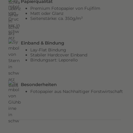
Papierqualität
b
Premium Fotopapier von Fujifilm
e
Matt oder Glanz
Seitenstärke: ca. 350g/m²
n
v
e
r
Einband & Bindung
l
Lay-Flat Bindung
e
Stabiler Hardcover Einband
Bindungsart: Leporello
i
h
e
n
Besonderheiten
d
Fotopapier aus Nachhaltiger Forstwirtschaft
e
m
C
o
v