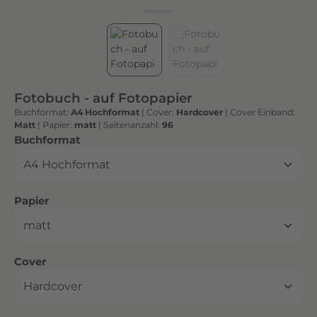
h
t
e
n
h
o
Fotobuch - auf Fotopapier
c
Buchformat:
A4 Hochformat
|
Cover:
Hardcover
|
Cover Einband:
h
Matt
|
Papier:
matt
|
Seitenanzahl:
96
w
auswählen
Buchformat
e
r
t
auswählen
Papier
i
g
e
n
auswählen
Cover
D
r
u