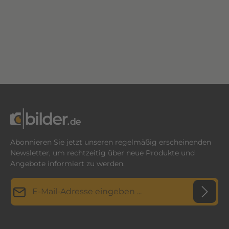
Abonnieren Sie jetzt unseren regelmäßig erscheinenden
Newsletter, um rechtzeitig über neue Produkte und
Angebote informiert zu werden.
E-Mail-Adresse*
Datenschutz
Diese Seite ist durch reCAPTCHA geschützt und es gelten die
Datenschutzrichtlinie
Die mit einem Stern (*) markierten Felder sind
und
Nutzungsbedingungen
.