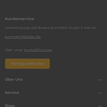
Ich habe die
Datenschutzbestimmungen
zur Kenntnis
Pflichtfelder.
genommen und die
AGB
gelesen und bin mit ihnen
einverstanden.
*
Kundenservice
Unterstützung und Beratung erhältst Du per E-Mail an:
kontakt@bilder.de
Über unser
Kontaktformular
.
Vertrag widerrufen
Über Uns
Service
Shop