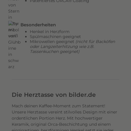
Patentiertes ORCA® Coating
a
n
d
s
Besonderheiten
c
Henkel in Herzform
h
Spülmaschinen geeignet
a
Mikrowellen geeignet
(nicht für Backöfen
f
oder Langzeiterhitzung wie z.B.
t
Tassenkuchen geeignet)
s
a
u
f
n
a
Die Herztasse von bilder.de
h
m
Mach deinen Kaffee-Moment zum Statement!
e
Unsere Herztasse vereint stilvolles Design mit einer
n
ordentlichen Portion Herz. Mit hochwertiger
b
Keramik, original Orca-Beschichtung und einem
i
einzigartigen, herzförmigen Henkel setzt sie jedes