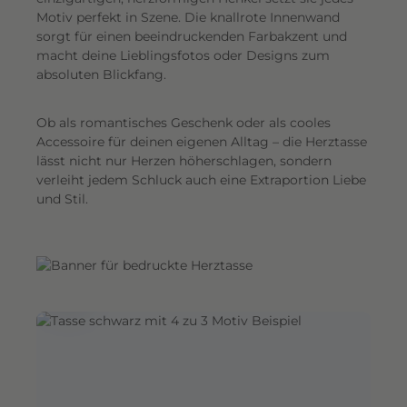
s
Motiv perfekt in Szene. Die knallrote Innenwand
h
sorgt für einen beeindruckenden Farbakzent und
i
macht deine Lieblingsfotos oder Designs zum
n
absoluten Blickfang.
z
u
P
Ob als romantisches Geschenk oder als cooles
o
Accessoire für deinen eigenen Alltag – die Herztasse
r
lässt nicht nur Herzen höherschlagen, sondern
t
verleiht jedem Schluck auch eine Extraportion Liebe
r
und Stil.
ä
t
s
.