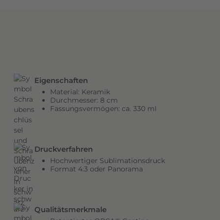
e
l
z
a
h
l
v
o
Eigenschaften
n
Material: Keramik
B
Durchmesser: 8 cm
Fassungsvermögen: ca. 330 ml
i
l
d
e
Druckverfahren
r
Hochwertiger Sublimationsdruck
n
Format 4:3 oder Panorama
,
v
o
n
Qualitätsmerkmale
L