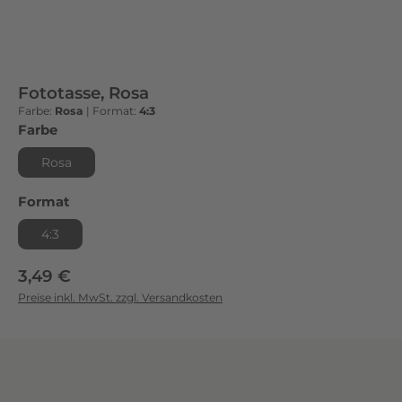
Fototasse, Rosa
Farbe:
Rosa
|
Format:
4:3
auswählen
Farbe
Rosa
auswählen
Format
4:3
Regulärer Preis:
3,49 €
Preise inkl. MwSt. zzgl. Versandkosten