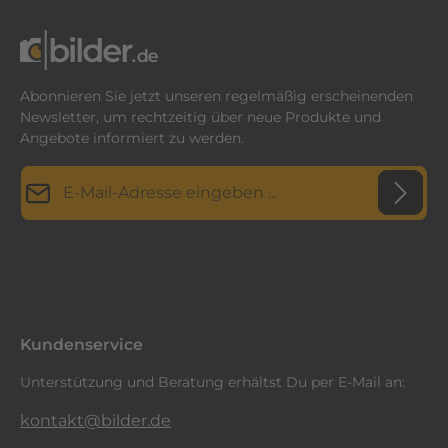
Abonnieren Sie jetzt unseren regelmäßig erscheinenden
Newsletter, um rechtzeitig über neue Produkte und
Angebote informiert zu werden.
E-Mail-Adresse*
Datenschutz
Diese Seite ist durch reCAPTCHA geschützt und es gelten die
Datenschutzrichtlinie
Die mit einem Stern (*) markierten Felder sind
und
Nutzungsbedingungen
.
Ich habe die
Datenschutzbestimmungen
zur Kenntnis
Pflichtfelder.
genommen und die
AGB
gelesen und bin mit ihnen
einverstanden.
*
Kundenservice
Unterstützung und Beratung erhältst Du per E-Mail an:
kontakt@bilder.de