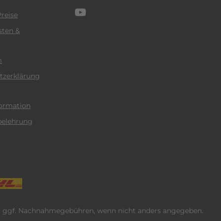
reise
sten &
m
tzerklärung
ormation
belehrung
 ggf. Nachnahmegebühren, wenn nicht anders angegeben.