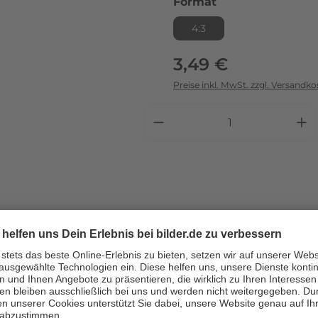
auswählen
Format
4:3
Regulärer Preis:
3,49 €
Preise inkl. MwSt. zzgl. Versandko
ebhaber.