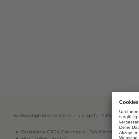
Hochwertige Keramiktasse in orange für Kaffee- und Teeli
Patentierte ORCA Coatings ® - Beschichtung
Mikrowellengeeignet