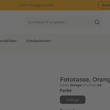
Dein Fotogeschenk...
Jetz
ndbilder
Fotokalender
Fototasse, Oran
Farbe:
Orange
|
Format:
4:3
auswählen
Farbe
Orange