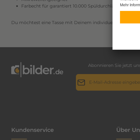
Farbecht für garantiert 10.000 Spüldurchläufe
Du möchtest eine Tasse mit Deinem individuellen Lieblin
Abonnieren Sie jetzt u
E-Mail-Adresse*
Datenschutz
Die mit einem Stern (*) markie
Ich habe die
Datenschutz
genommen und die
AGB
g
einverstanden.
*
Kundenservice
Über Un